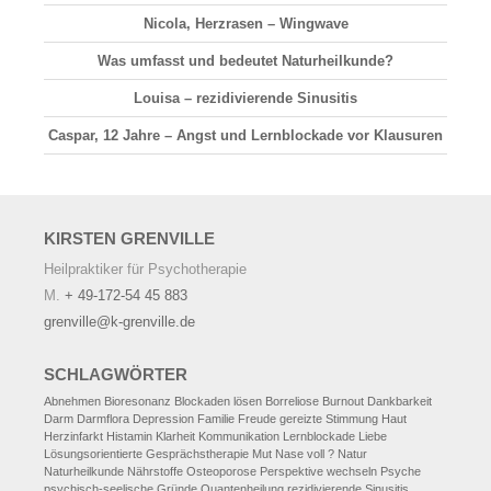
Nicola, Herzrasen – Wingwave
Was umfasst und bedeutet Naturheilkunde?
Louisa – rezidivierende Sinusitis
Caspar, 12 Jahre – Angst und Lernblockade vor Klausuren
KIRSTEN
GRENVILLE
Heilpraktiker für Psychotherapie
M.
+ 49-172-54 45 883
grenville@k-grenville.de
SCHLAGWÖRTER
Abnehmen
Bioresonanz
Blockaden lösen
Borreliose
Burnout
Dankbarkeit
Darm
Darmflora
Depression
Familie
Freude
gereizte Stimmung
Haut
Herzinfarkt
Histamin
Klarheit
Kommunikation
Lernblockade
Liebe
Lösungsorientierte Gesprächstherapie
Mut
Nase voll ?
Natur
Naturheilkunde
Nährstoffe
Osteoporose
Perspektive wechseln
Psyche
psychisch-seelische Gründe
Quantenheilung
rezidivierende Sinusitis