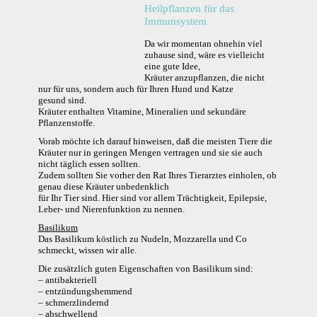
Heilpflanzen für das
Immunsystem
Da wir momentan ohnehin viel
zuhause sind, wäre es vielleicht
eine gute Idee,
Kräuter anzupflanzen, die nicht
nur für uns, sondern auch für Ihren Hund und Katze
gesund sind.
Kräuter enthalten Vitamine, Mineralien und sekundäre
Pflanzenstoffe.
Vorab möchte ich darauf hinweisen, daß die meisten Tiere die
Kräuter nur in geringen Mengen vertragen und sie sie auch
nicht täglich essen sollten.
Zudem sollten Sie vorher den Rat Ihres Tierarztes einholen, ob
genau diese Kräuter unbedenklich
für Ihr Tier sind. Hier sind vor allem Trächtigkeit, Epilepsie,
Leber- und Nierenfunktion zu nennen.
Basilikum
Das Basilikum köstlich zu Nudeln, Mozzarella und Co
schmeckt, wissen wir alle.
Die zusätzlich guten Eigenschaften von Basilikum sind:
– antibakteriell
– entzündungshemmend
– schmerzlindernd
– abschwellend