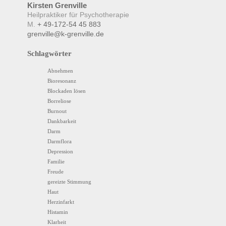
Kirsten
Grenville
Heilpraktiker für Psychotherapie
M.
+ 49-172-54 45 883
grenville@k-grenville.de
Schlagwörter
Abnehmen
Bioresonanz
Blockaden lösen
Borreliose
Burnout
Dankbarkeit
Darm
Darmflora
Depression
Familie
Freude
gereizte Stimmung
Haut
Herzinfarkt
Histamin
Klarheit