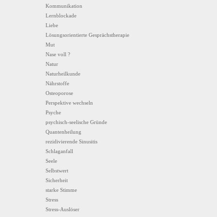
Kommunikation
Lernblockade
Liebe
Lösungsorientierte Gesprächstherapie
Mut
Nase voll ?
Natur
Naturheilkunde
Nährstoffe
Osteoporose
Perspektive wechseln
Psyche
psychisch-seelische Gründe
Quantenheilung
rezidivierende Sinusitis
Schlaganfall
Seele
Selbstwert
Sicherheit
starke Stimme
Stress
Stress-Auslöser