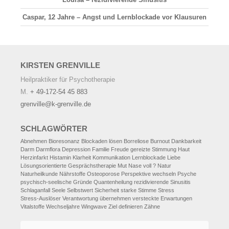
Caspar, 12 Jahre – Angst und Lernblockade vor Klausuren
KIRSTEN
GRENVILLE
Heilpraktiker für Psychotherapie
M.
+ 49-172-54 45 883
grenville@k-grenville.de
SCHLAGWÖRTER
Abnehmen
Bioresonanz
Blockaden lösen
Borreliose
Burnout
Dankbarkeit
Darm
Darmflora
Depression
Familie
Freude
gereizte Stimmung
Haut
Herzinfarkt
Histamin
Klarheit
Kommunikation
Lernblockade
Liebe
Lösungsorientierte Gesprächstherapie
Mut
Nase voll ?
Natur
Naturheilkunde
Nährstoffe
Osteoporose
Perspektive wechseln
Psyche
psychisch-seelische Gründe
Quantenheilung
rezidivierende Sinusitis
Schlaganfall
Seele
Selbstwert
Sicherheit
starke Stimme
Stress
Stress-Auslöser
Verantwortung übernehmen
versteckte Erwartungen
Vitalstoffe
Wechseljahre
Wingwave
Ziel definieren
Zähne