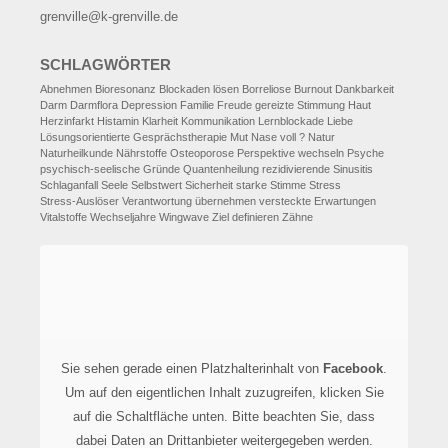
grenville@k-grenville.de
SCHLAGWÖRTER
Abnehmen
Bioresonanz
Blockaden lösen
Borreliose
Burnout
Dankbarkeit
Darm
Darmflora
Depression
Familie
Freude
gereizte Stimmung
Haut
Herzinfarkt
Histamin
Klarheit
Kommunikation
Lernblockade
Liebe
Lösungsorientierte Gesprächstherapie
Mut
Nase voll ?
Natur
Naturheilkunde
Nährstoffe
Osteoporose
Perspektive wechseln
Psyche
psychisch-seelische Gründe
Quantenheilung
rezidivierende Sinusitis
Schlaganfall
Seele
Selbstwert
Sicherheit
starke Stimme
Stress
Stress-Auslöser
Verantwortung übernehmen
versteckte Erwartungen
Vitalstoffe
Wechseljahre
Wingwave
Ziel definieren
Zähne
Sie sehen gerade einen Platzhalterinhalt von
Facebook
.
Um auf den eigentlichen Inhalt zuzugreifen, klicken Sie
auf die Schaltfläche unten. Bitte beachten Sie, dass
dabei Daten an Drittanbieter weitergegeben werden.