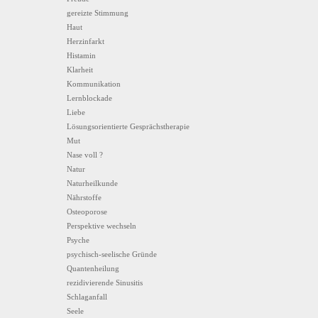
gereizte Stimmung
Haut
Herzinfarkt
Histamin
Klarheit
Kommunikation
Lernblockade
Liebe
Lösungsorientierte Gesprächstherapie
Mut
Nase voll ?
Natur
Naturheilkunde
Nährstoffe
Osteoporose
Perspektive wechseln
Psyche
psychisch-seelische Gründe
Quantenheilung
rezidivierende Sinusitis
Schlaganfall
Seele