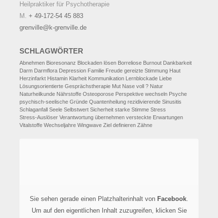
Heilpraktiker für Psychotherapie
M.
+ 49-172-54 45 883
grenville@k-grenville.de
SCHLAGWÖRTER
Abnehmen
Bioresonanz
Blockaden lösen
Borreliose
Burnout
Dankbarkeit
Darm
Darmflora
Depression
Familie
Freude
gereizte Stimmung
Haut
Herzinfarkt
Histamin
Klarheit
Kommunikation
Lernblockade
Liebe
Lösungsorientierte Gesprächstherapie
Mut
Nase voll ?
Natur
Naturheilkunde
Nährstoffe
Osteoporose
Perspektive wechseln
Psyche
psychisch-seelische Gründe
Quantenheilung
rezidivierende Sinusitis
Schlaganfall
Seele
Selbstwert
Sicherheit
starke Stimme
Stress
Stress-Auslöser
Verantwortung übernehmen
versteckte Erwartungen
Vitalstoffe
Wechseljahre
Wingwave
Ziel definieren
Zähne
Sie sehen gerade einen Platzhalterinhalt von
Facebook
.
Um auf den eigentlichen Inhalt zuzugreifen, klicken Sie