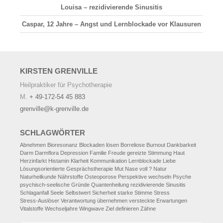
Louisa – rezidivierende Sinusitis
Caspar, 12 Jahre – Angst und Lernblockade vor Klausuren
KIRSTEN
GRENVILLE
Heilpraktiker für Psychotherapie
M.
+ 49-172-54 45 883
grenville@k-grenville.de
SCHLAGWÖRTER
Abnehmen
Bioresonanz
Blockaden lösen
Borreliose
Burnout
Dankbarkeit
Darm
Darmflora
Depression
Familie
Freude
gereizte Stimmung
Haut
Herzinfarkt
Histamin
Klarheit
Kommunikation
Lernblockade
Liebe
Lösungsorientierte Gesprächstherapie
Mut
Nase voll ?
Natur
Naturheilkunde
Nährstoffe
Osteoporose
Perspektive wechseln
Psyche
psychisch-seelische Gründe
Quantenheilung
rezidivierende Sinusitis
Schlaganfall
Seele
Selbstwert
Sicherheit
starke Stimme
Stress
Stress-Auslöser
Verantwortung übernehmen
versteckte Erwartungen
Vitalstoffe
Wechseljahre
Wingwave
Ziel definieren
Zähne