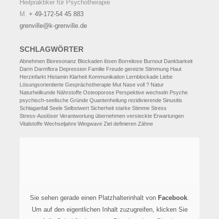
Heilpraktiker für Psychotherapie
M.
+ 49-172-54 45 883
grenville@k-grenville.de
SCHLAGWÖRTER
Abnehmen
Bioresonanz
Blockaden lösen
Borreliose
Burnout
Dankbarkeit
Darm
Darmflora
Depression
Familie
Freude
gereizte Stimmung
Haut
Herzinfarkt
Histamin
Klarheit
Kommunikation
Lernblockade
Liebe
Lösungsorientierte Gesprächstherapie
Mut
Nase voll ?
Natur
Naturheilkunde
Nährstoffe
Osteoporose
Perspektive wechseln
Psyche
psychisch-seelische Gründe
Quantenheilung
rezidivierende Sinusitis
Schlaganfall
Seele
Selbstwert
Sicherheit
starke Stimme
Stress
Stress-Auslöser
Verantwortung übernehmen
versteckte Erwartungen
Vitalstoffe
Wechseljahre
Wingwave
Ziel definieren
Zähne
Sie sehen gerade einen Platzhalterinhalt von
Facebook
.
Um auf den eigentlichen Inhalt zuzugreifen, klicken Sie