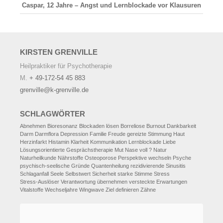
Caspar, 12 Jahre – Angst und Lernblockade vor Klausuren
KIRSTEN
GRENVILLE
Heilpraktiker für Psychotherapie
M.
+ 49-172-54 45 883
grenville@k-grenville.de
SCHLAGWÖRTER
Abnehmen
Bioresonanz
Blockaden lösen
Borreliose
Burnout
Dankbarkeit
Darm
Darmflora
Depression
Familie
Freude
gereizte Stimmung
Haut
Herzinfarkt
Histamin
Klarheit
Kommunikation
Lernblockade
Liebe
Lösungsorientierte Gesprächstherapie
Mut
Nase voll ?
Natur
Naturheilkunde
Nährstoffe
Osteoporose
Perspektive wechseln
Psyche
psychisch-seelische Gründe
Quantenheilung
rezidivierende Sinusitis
Schlaganfall
Seele
Selbstwert
Sicherheit
starke Stimme
Stress
Stress-Auslöser
Verantwortung übernehmen
versteckte Erwartungen
Vitalstoffe
Wechseljahre
Wingwave
Ziel definieren
Zähne