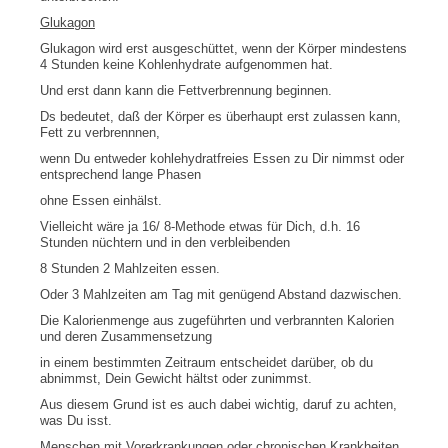
Glukagon
Glukagon wird erst ausgeschüttet, wenn der Körper mindestens
4 Stunden keine Kohlenhydrate aufgenommen hat.
Und erst dann kann die Fettverbrennung beginnen.
Ds bedeutet, daß der Körper es überhaupt erst zulassen kann,
Fett zu verbrennnen,
wenn Du entweder kohlehydratfreies Essen zu Dir nimmst oder
entsprechend lange Phasen
ohne Essen einhälst.
Vielleicht wäre ja 16/ 8-Methode etwas für Dich, d.h. 16
Stunden nüchtern und in den verbleibenden
8 Stunden 2 Mahlzeiten essen.
Oder 3 Mahlzeiten am Tag mit genügend Abstand dazwischen.
Die Kalorienmenge aus zugeführten und verbrannten Kalorien
und deren Zusammensetzung
in einem bestimmten Zeitraum entscheidet darüber, ob du
abnimmst, Dein Gewicht hältst oder zunimmst.
Aus diesem Grund ist es auch dabei wichtig, daruf zu achten,
was Du isst.
Menschen mit Vorerkrankungen oder chronischen Krankheiten