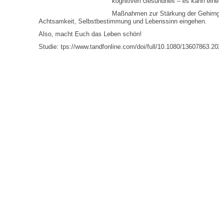
kognitiven Gesundheit – es kann eine
Maßnahmen zur Stärkung der Gehirnge
Achtsamkeit, Selbstbestimmung und Lebenssinn eingehen.
Also, macht Euch das Leben schön!
Studie: tps://www.tandfonline.com/doi/full/10.1080/13607863.2