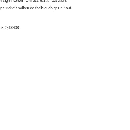
n signifikanten Einfluss darauf ausüben.
sundheit sollten deshalb auch gezielt auf
025.2468408