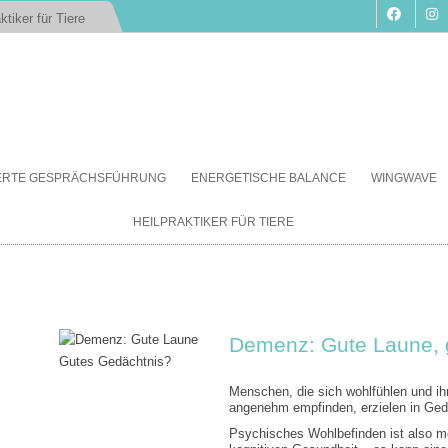
ktiker für Tiere
Zum
Inhalt
IERTE GESPRÄCHSFÜHRUNG
ENERGETISCHE BALANCE
WINGWAVE
springen
HEILPRAKTIKER FÜR TIERE
Demenz: Gute Laune, 
Menschen, die sich wohlfühlen und ih
angenehm empfinden, erzielen in Gedä
Psychisches Wohlbefinden ist also me