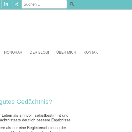
HONORAR
DER BLOG!
ÜBER MICH
KONTAKT
gutes Gedächtnis?
r Leben als sinnvoll, selbstbestimmt und
chtnistests deutlich bessere Ergebnisse.
hr als nur eine Begleiterscheinung der