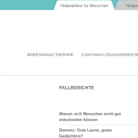
Heilpraktiker für Menschen
Heilpra
BIORESONANZ-THERAPIE
COACHING/ LÖSUNGSORIENT
FALLBERICHTE
Warum sich Menschen nicht gut
entscheiden können
Demenz: Gute Laune, gutes
Gedächtnis?