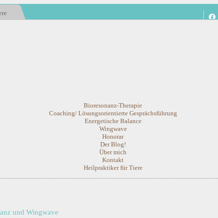
ere
Bioresonanz-Therapie
Coaching/ Lösungsorientierte Gesprächsführung
Energetische Balance
Wingwave
Honorar
Der Blog!
Über mich
Kontakt
Heilpraktiker für Tiere
onanz und Wingwave