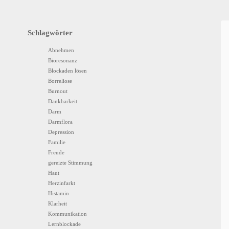
Schlagwörter
Abnehmen
Bioresonanz
Blockaden lösen
Borreliose
Burnout
Dankbarkeit
Darm
Darmflora
Depression
Familie
Freude
gereizte Stimmung
Haut
Herzinfarkt
Histamin
Klarheit
Kommunikation
Lernblockade