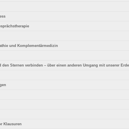
ess
esprächstherapie
pathie und Komplementärmedizin
 den Sternen verbinden – über einen anderen Umgang mit unserer Erde, 
ügen
or Klausuren