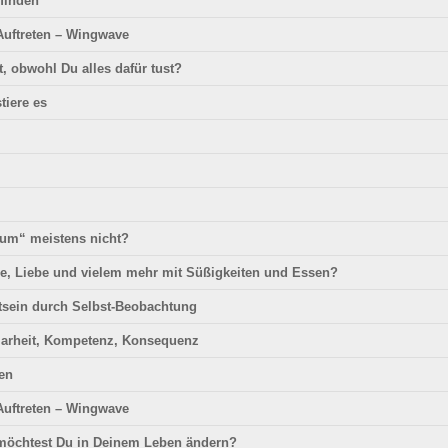
finden
Auftreten –
Wingwave
, obwohl Du alles dafür tust?
tiere es
um“ meistens nicht?
de, Liebe und vielem mehr mit Süßigkeiten und Essen?
tsein durch Selbst-Beobachtung
Klarheit, Kompetenz, Konsequenz
en
 Auftreten – Wingwave
 möchtest Du in Deinem Leben ändern?