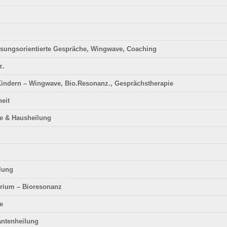
ösungsorientierte Gespräche, Wingwave, Coaching
z.
Kindern – Wingwave, Bio.Resonanz., Gesprächstherapie
heit
ie & Hausheilung
ilung
erium – Bioresonanz
e
antenheilung