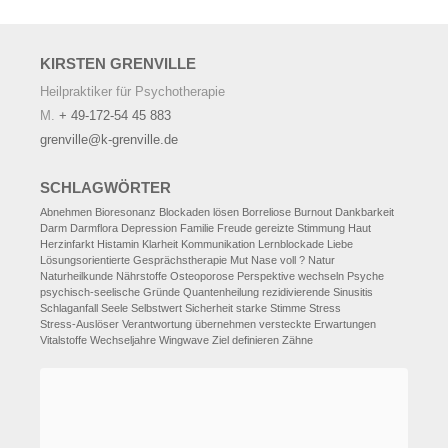
KIRSTEN
GRENVILLE
Heilpraktiker für Psychotherapie
M.
+ 49-172-54 45 883
grenville@k-grenville.de
SCHLAGWÖRTER
Abnehmen
Bioresonanz
Blockaden lösen
Borreliose
Burnout
Dankbarkeit
Darm
Darmflora
Depression
Familie
Freude
gereizte Stimmung
Haut
Herzinfarkt
Histamin
Klarheit
Kommunikation
Lernblockade
Liebe
Lösungsorientierte Gesprächstherapie
Mut
Nase voll ?
Natur
Naturheilkunde
Nährstoffe
Osteoporose
Perspektive wechseln
Psyche
psychisch-seelische Gründe
Quantenheilung
rezidivierende Sinusitis
Schlaganfall
Seele
Selbstwert
Sicherheit
starke Stimme
Stress
Stress-Auslöser
Verantwortung übernehmen
versteckte Erwartungen
Vitalstoffe
Wechseljahre
Wingwave
Ziel definieren
Zähne