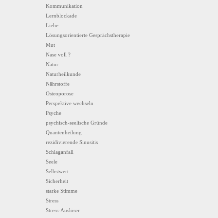
Kommunikation
Lernblockade
Liebe
Lösungsorientierte Gesprächstherapie
Mut
Nase voll ?
Natur
Naturheilkunde
Nährstoffe
Osteoporose
Perspektive wechseln
Psyche
psychisch-seelische Gründe
Quantenheilung
rezidivierende Sinusitis
Schlaganfall
Seele
Selbstwert
Sicherheit
starke Stimme
Stress
Stress-Auslöser