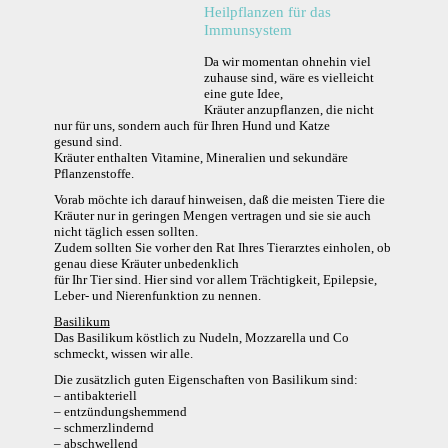
Heilpflanzen für das
Immunsystem
Da wir momentan ohnehin viel
zuhause sind, wäre es vielleicht
eine gute Idee,
Kräuter anzupflanzen, die nicht
nur für uns, sondern auch für Ihren Hund und Katze
gesund sind.
Kräuter enthalten Vitamine, Mineralien und sekundäre
Pflanzenstoffe.
Vorab möchte ich darauf hinweisen, daß die meisten Tiere die
Kräuter nur in geringen Mengen vertragen und sie sie auch
nicht täglich essen sollten.
Zudem sollten Sie vorher den Rat Ihres Tierarztes einholen, ob
genau diese Kräuter unbedenklich
für Ihr Tier sind. Hier sind vor allem Trächtigkeit, Epilepsie,
Leber- und Nierenfunktion zu nennen.
Basilikum
Das Basilikum köstlich zu Nudeln, Mozzarella und Co
schmeckt, wissen wir alle.
Die zusätzlich guten Eigenschaften von Basilikum sind:
– antibakteriell
– entzündungshemmend
– schmerzlindernd
– abschwellend