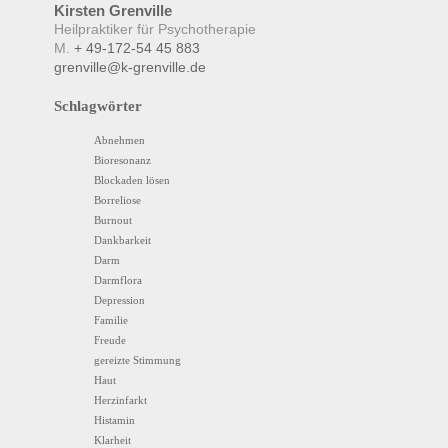
Kirsten
Grenville
Heilpraktiker für Psychotherapie
M.
+ 49-172-54 45 883
grenville@k-grenville.de
Schlagwörter
Abnehmen
Bioresonanz
Blockaden lösen
Borreliose
Burnout
Dankbarkeit
Darm
Darmflora
Depression
Familie
Freude
gereizte Stimmung
Haut
Herzinfarkt
Histamin
Klarheit