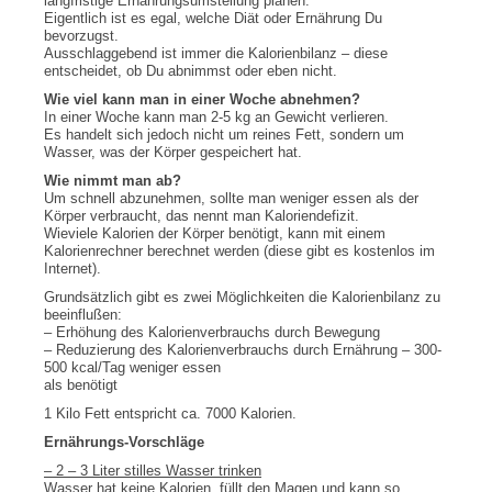
langfristige Ernährungsumstellung planen.
Eigentlich ist es egal, welche Diät oder Ernährung Du
bevorzugst.
Ausschlaggebend ist immer die Kalorienbilanz – diese
entscheidet, ob Du abnimmst oder eben nicht.
Wie viel kann man in einer Woche abnehmen?
In einer Woche kann man 2-5 kg an Gewicht verlieren.
Es handelt sich jedoch nicht um reines Fett, sondern um
Wasser, was der Körper gespeichert hat.
Wie nimmt man ab?
Um schnell abzunehmen, sollte man weniger essen als der
Körper verbraucht, das nennt man Kaloriendefizit.
Wieviele Kalorien der Körper benötigt, kann mit einem
Kalorienrechner berechnet werden (diese gibt es kostenlos im
Internet).
Grundsätzlich gibt es zwei Möglichkeiten die Kalorienbilanz zu
beeinflußen:
– Erhöhung des Kalorienverbrauchs durch Bewegung
– Reduzierung des Kalorienverbrauchs durch Ernährung – 300-
500 kcal/Tag weniger essen
als benötigt
1 Kilo Fett entspricht ca. 7000 Kalorien.
Ernährungs-Vorschläge
– 2 – 3 Liter stilles Wasser trinken
Wasser hat keine Kalorien, füllt den Magen und kann so