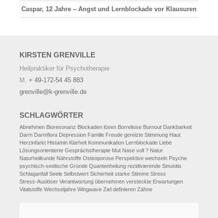
Caspar, 12 Jahre – Angst und Lernblockade vor Klausuren
KIRSTEN
GRENVILLE
Heilpraktiker für Psychotherapie
M.
+ 49-172-54 45 883
grenville@k-grenville.de
SCHLAGWÖRTER
Abnehmen
Bioresonanz
Blockaden lösen
Borreliose
Burnout
Dankbarkeit
Darm
Darmflora
Depression
Familie
Freude
gereizte Stimmung
Haut
Herzinfarkt
Histamin
Klarheit
Kommunikation
Lernblockade
Liebe
Lösungsorientierte Gesprächstherapie
Mut
Nase voll ?
Natur
Naturheilkunde
Nährstoffe
Osteoporose
Perspektive wechseln
Psyche
psychisch-seelische Gründe
Quantenheilung
rezidivierende Sinusitis
Schlaganfall
Seele
Selbstwert
Sicherheit
starke Stimme
Stress
Stress-Auslöser
Verantwortung übernehmen
versteckte Erwartungen
Vitalstoffe
Wechseljahre
Wingwave
Ziel definieren
Zähne