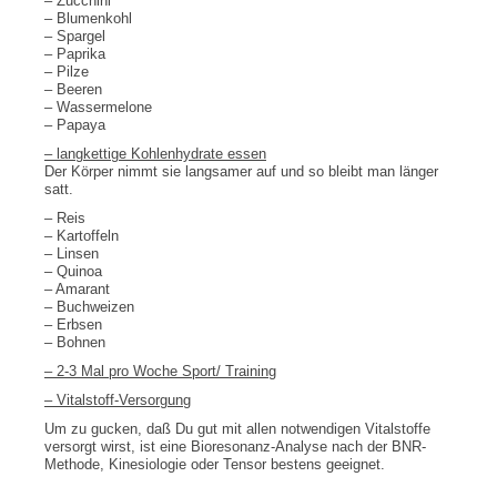
– Zucchini
– Blumenkohl
– Spargel
– Paprika
– Pilze
– Beeren
– Wassermelone
– Papaya
– langkettige Kohlenhydrate essen
Der Körper nimmt sie langsamer auf und so bleibt man länger
satt.
– Reis
– Kartoffeln
– Linsen
– Quinoa
– Amarant
– Buchweizen
– Erbsen
– Bohnen
– 2-3 Mal pro Woche Sport/ Training
– Vitalstoff-Versorgung
Um zu gucken, daß Du gut mit allen notwendigen Vitalstoffe
versorgt wirst,
ist eine Bioresonanz-Analyse nach der BNR-
Methode, Kinesiologie oder Tensor bestens geeignet.