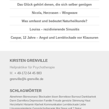
Das Glück gehört denen, die sich selber genügen
Nicola, Herzrasen – Wingwave
Was umfasst und bedeutet Naturheilkunde?
Louisa – rezidivierende Sinusitis
Caspar, 12 Jahre – Angst und Lernblockade vor Klausuren
KIRSTEN
GRENVILLE
Heilpraktiker für Psychotherapie
M.
+ 49-172-54 45 883
grenville@k-grenville.de
SCHLAGWÖRTER
Abnehmen
Bioresonanz
Blockaden lösen
Borreliose
Burnout
Dankbarkeit
Darm
Darmflora
Depression
Familie
Freude
gereizte Stimmung
Haut
Herzinfarkt
Histamin
Klarheit
Kommunikation
Lernblockade
Liebe
Lösungsorientierte Gesprächstherapie
Mut
Nase voll ?
Natur