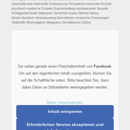
Naturheilkunde
Nährstoffe
Osteoporose
Perspektive wechseln
Psyche
psychisch-seelische Gründe
Quantenheilung
rezidivierende Sinusitis
Schlaganfall
Seele
Selbstwert
Sicherheit
starke Stimme
Stress
Stress-Auslöser
Verantwortung übernehmen
versteckte Erwartungen
Vitalstoffe
Wechseljahre
Wingwave
Ziel definieren
Zähne
Sie sehen gerade einen Platzhalterinhalt von
Facebook
.
Um auf den eigentlichen Inhalt zuzugreifen, klicken Sie
auf die Schaltfläche unten. Bitte beachten Sie, dass
dabei Daten an Drittanbieter weitergegeben werden.
Mehr Informationen
Inhalt entsperren
Erforderlichen Service akzeptieren und