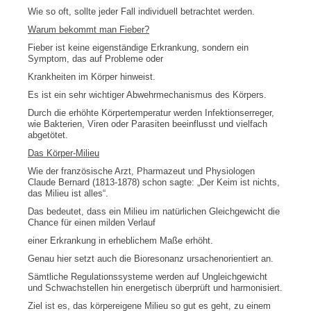
Wie so oft, sollte jeder Fall individuell betrachtet werden.
Warum bekommt man Fieber?
Fieber ist keine eigenständige Erkrankung, sondern ein
Symptom, das auf Probleme oder
Krankheiten im Körper hinweist.
Es ist ein sehr wichtiger Abwehrmechanismus des Körpers.
Durch die erhöhte Körpertemperatur werden Infektionserreger,
wie Bakterien, Viren oder Parasiten beeinflusst und vielfach
abgetötet.
Das Körper-Milieu
Wie der französische Arzt, Pharmazeut und Physiologen
Claude Bernard (1813-1878) schon sagte: „Der Keim ist nichts,
das Milieu ist alles“.
Das bedeutet, dass ein Milieu im natürlichen Gleichgewicht die
Chance für einen milden Verlauf
einer Erkrankung in erheblichem Maße erhöht.
Genau hier setzt auch die Bioresonanz ursachenorientiert an.
Sämtliche Regulationssysteme werden auf Ungleichgewicht
und Schwachstellen hin energetisch überprüft und harmonisiert.
Ziel ist es, das körpereigene Milieu so gut es geht, zu einem